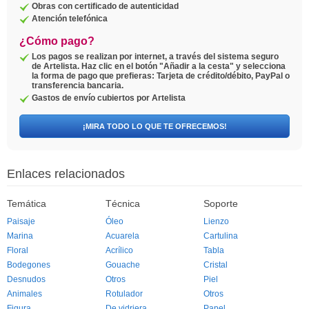
Obras con certificado de autenticidad
Atención telefónica
¿Cómo pago?
Los pagos se realizan por internet, a través del sistema seguro
de Artelista. Haz clic en el botón "Añadir a la cesta" y selecciona
la forma de pago que prefieras: Tarjeta de crédito/débito, PayPal o
transferencia bancaria.
Gastos de envío cubiertos por Artelista
¡MIRA TODO LO QUE TE OFRECEMOS!
Enlaces relacionados
Temática
Técnica
Soporte
Paisaje
Óleo
Lienzo
Marina
Acuarela
Cartulina
Floral
Acrílico
Tabla
Bodegones
Gouache
Cristal
Desnudos
Otros
Piel
Animales
Rotulador
Otros
Figura
De vidriera
Papel